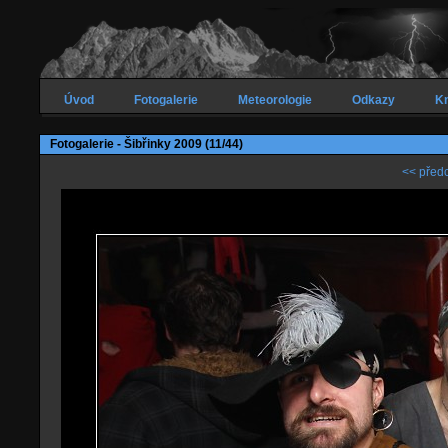
Úvod
Fotogalerie
Meteorologie
Odkazy
Kn
Fotogalerie - Šibřinky 2009 (11/44)
<< předc